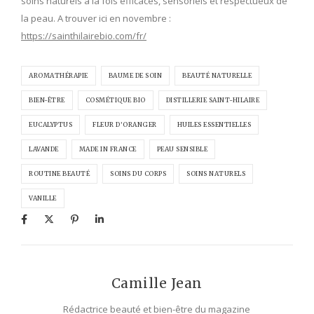
soins naturels à la fois efficaces, sensoriels et respectueux de
la peau. A trouver ici en novembre :
https://sainthilairebio.com/fr/
AROMATHÉRAPIE
BAUME DE SOIN
BEAUTÉ NATURELLE
BIEN-ÊTRE
COSMÉTIQUE BIO
DISTILLERIE SAINT-HILAIRE
EUCALYPTUS
FLEUR D’ORANGER
HUILES ESSENTIELLES
LAVANDE
MADE IN FRANCE
PEAU SENSIBLE
ROUTINE BEAUTÉ
SOINS DU CORPS
SOINS NATURELS
VANILLE
Camille Jean
Rédactrice beauté et bien-être du magazine