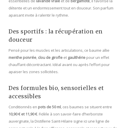
essentielles de
lavande vraie
et de
bergamote
, il favorise la
détente et un endormissement tout en douceur. Son parfum
apaisant invite à ralentir le rythme.
Des sportifs : la récupération en
douceur
Pensé pour les muscles et les articulations, ce baume allie
menthe poivrée
,
clou de girofle
et
gaulthérie
pour un effet
chauffant-décontractant. Idéal avant ou après l’effort pour
apaiser les zones sollicitées.
Des formules bio, sensorielles et
accessibles
Conditionnés en
pots de 50 ml
, ces baumes se situent entre
10,90 € et 11,90 €
. Fidèle à son savoir-faire d’herboriste
auvergnate, la Distillerie Saint-Hilaire signe ici une ligne de