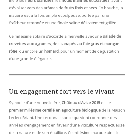
mêle les
fleurs blanches
, les
notes marines et toastées
, avant
d’évoluer vers des arômes de
fruits frais et secs
. En bouche, la
matière est à la fois ample et pulpeuse, portée par une
fraîcheur citronnée
et une
finale saline délicatement grillée
.
Ce millésime solaire s’accorde à merveille avec une
salade de
crevettes aux agrumes
, des
canapés au foie gras et mangue
rôtie
, ou encore un
homard
, pour un moment de dégustation
d’une grande élégance.
Un engagement fort vers le vivant
Symbole d’une nouvelle ère,
Château d’Avize 2015
est le
premier millésime certifié en agriculture biologique
de la Maison
Leclerc Briant. Une reconnaissance qui vient couronner des
années d’engagement en faveur d’une viticulture respectueuse
de la nature et de son équilibre. Ce millésime marque ainsi le