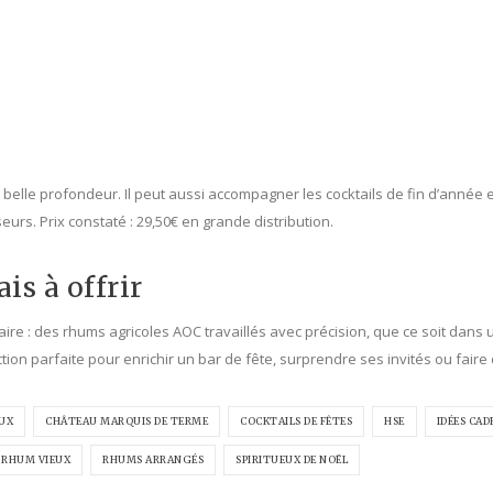
 belle profondeur. Il peut aussi accompagner les cocktails de fin d’année 
urs. Prix constaté : 29,50€ en grande distribution.
is à offrir
aire : des rhums agricoles AOC travaillés avec précision, que ce soit dans
n parfaite pour enrichir un bar de fête, surprendre ses invités ou faire 
EUX
CHÂTEAU MARQUIS DE TERME
COCKTAILS DE FÊTES
HSE
IDÉES CAD
RHUM VIEUX
RHUMS ARRANGÉS
SPIRITUEUX DE NOËL