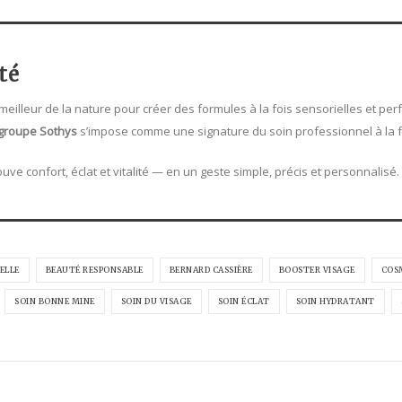
té
 meilleur de la nature pour créer des formules à la fois sensorielles et pe
groupe Sothys
s’impose comme une signature du soin professionnel à la f
ouve confort, éclat et vitalité — en un geste simple, précis et personnalisé.
ELLE
BEAUTÉ RESPONSABLE
BERNARD CASSIÈRE
BOOSTER VISAGE
COS
SOIN BONNE MINE
SOIN DU VISAGE
SOIN ÉCLAT
SOIN HYDRATANT