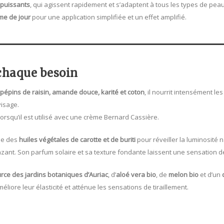
 puissants
, qui agissent rapidement et s’adaptent à tous les types de peau
me de jour
pour une application simplifiée et un effet amplifié.
 chaque besoin
pépins de raisin, amande douce, karité et coton
, il nourrit intensément le
visage.
 lorsqu’il est utilisé avec une crème Bernard Cassière.
cie des
huiles végétales de carotte et de buriti
pour réveiller la luminosité 
nt. Son parfum solaire et sa texture fondante laissent une sensation d
rce des jardins botaniques d’Auriac
, d’
aloé vera bio
, de
melon bio
et d’un
liore leur élasticité et atténue les sensations de tiraillement.