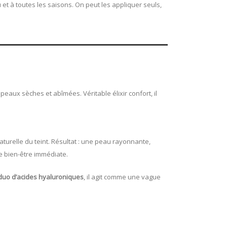
 et à toutes les saisons. On peut les appliquer seuls,
s peaux sèches et abîmées. Véritable élixir confort, il
naturelle du teint. Résultat : une peau rayonnante,
e bien-être immédiate.
duo d’acides hyaluroniques
, il agit comme une vague