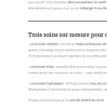
Leur secret ? Des formules
ultra-concentrées en actifs
directement sur la peau nue, ou les
mélanger à sa crè
Trois soins sur mesure pour
– Le booster nutrition
: enrichi en
huiles précieuses de 
apaise et protège tout en améliorant la souplesse du 
95 % des testeurs
se disent satisfaits de son efficacité
– Le booster éclat
: véritable élixir bonne mine, il asso
comme après des vacances au soleil — sans autobronza
– Le booster hydratation
: formulé à base d’
eau de sou
d’hydratation. Il réconforte les peaux déshydratées, amé
Chaque soin est proposé au
prix de 34,90 € les 30 ml
.