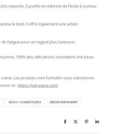
Zinc naturels, il purifie et redonne de l’éclat à la peau
lumine le teint. Il offre également une action
s de fatigue pour un regard plus lumineux.
moyenne, 100% des utilisatrices constatent une peau
 saine. Les produits sont formulés sans substances
uvrir ici :
https://ium-paris.com/
OLIGO-COSMÉTIQUES
SÉRUM REPULPANT