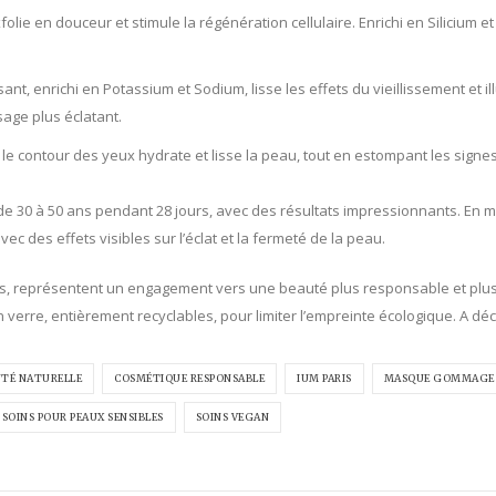
folie en douceur et stimule la régénération cellulaire. Enrichi en Silicium et 
ant, enrichi en Potassium et Sodium, lisse les effets du vieillissement et il
age plus éclatant.
 le contour des yeux hydrate et lisse la peau, tout en estompant les signe
e 30 à 50 ans pendant 28 jours, avec des résultats impressionnants. En 
vec des effets visibles sur l’éclat et la fermeté de la peau.
s, représentent un engagement vers une beauté plus responsable et plus
erre, entièrement recyclables, pour limiter l’empreinte écologique. A déco
TÉ NATURELLE
COSMÉTIQUE RESPONSABLE
IUM PARIS
MASQUE GOMMAGE
SOINS POUR PEAUX SENSIBLES
SOINS VEGAN