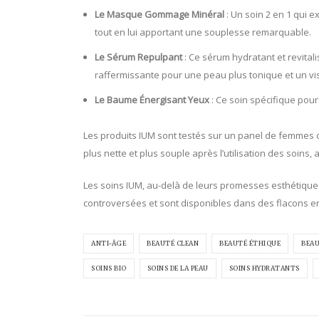
Le Masque Gommage Minéral
: Un soin 2 en 1 qui ex
tout en lui apportant une souplesse remarquable.
Le Sérum Repulpant
: Ce sérum hydratant et revitalis
raffermissante pour une peau plus tonique et un vis
Le Baume Énergisant Yeux
: Ce soin spécifique pour
Les produits IUM sont testés sur un panel de femmes d
plus nette et plus souple après l’utilisation des soins, a
Les soins IUM, au-delà de leurs promesses esthétique
controversées et sont disponibles dans des flacons en v
ANTI-ÂGE
BEAUTÉ CLEAN
BEAUTÉ ÉTHIQUE
BEAU
SOINS BIO
SOINS DE LA PEAU
SOINS HYDRATANTS