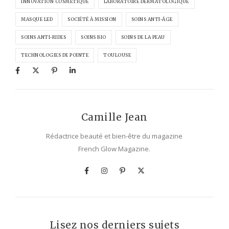
INNOVATION COSMÉTIQUE
LABORATOIRE DERMATOLOGIQUE
MASQUE LED
SOCIÉTÉ À MISSION
SOINS ANTI-ÂGE
SOINS ANTI-RIDES
SOINS BIO
SOINS DE LA PEAU
TECHNOLOGIES DE POINTE
TOULOUSE
Camille Jean
Rédactrice beauté et bien-être du magazine
French Glow Magazine.
Lisez nos derniers sujets