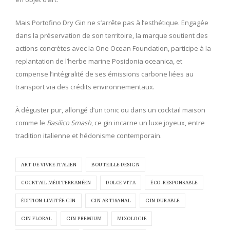
Mais Portofino Dry Gin ne s’arrête pas à l’esthétique. Engagée
dans la préservation de son territoire, la marque soutient des
actions concrètes avec la One Ocean Foundation, participe à la
replantation de l’herbe marine Posidonia oceanica, et
compense l’intégralité de ses émissions carbone liées au
transport via des crédits environnementaux.
À déguster pur, allongé d’un tonic ou dans un cocktail maison
comme le
Basilico Smash
, ce gin incarne un luxe joyeux, entre
tradition italienne et hédonisme contemporain.
ART DE VIVRE ITALIEN
BOUTEILLE DESIGN
COCKTAIL MÉDITERRANÉEN
DOLCE VITA
ÉCO-RESPONSABLE
ÉDITION LIMITÉE GIN
GIN ARTISANAL
GIN DURABLE
GIN FLORAL
GIN PREMIUM
MIXOLOGIE