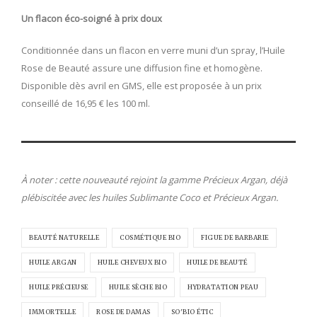
Un flacon éco-soigné à prix doux
Conditionnée dans un flacon en verre muni d’un spray, l’Huile
Rose de Beauté assure une diffusion fine et homogène.
Disponible dès avril en GMS, elle est proposée à un prix
conseillé de 16,95 € les 100 ml.
À noter : cette nouveauté rejoint la gamme Précieux Argan, déjà
plébiscitée avec les huiles Sublimante Coco et Précieux Argan.
BEAUTÉ NATURELLE
COSMÉTIQUE BIO
FIGUE DE BARBARIE
HUILE ARGAN
HUILE CHEVEUX BIO
HUILE DE BEAUTÉ
HUILE PRÉCIEUSE
HUILE SÈCHE BIO
HYDRATATION PEAU
IMMORTELLE
ROSE DE DAMAS
SO'BIO ÉTIC