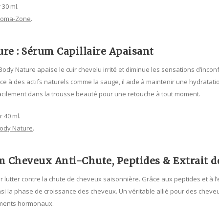
 30 ml.
roma-Zone
.
re : Sérum Capillaire Apaisant
ody Nature apaise le cuir chevelu irrité et diminue les sensations d’incon
ce à des actifs naturels comme la sauge, il aide à maintenir une hydratati
facilement dans la trousse beauté pour une retouche à tout moment.
r 40 ml.
ody Nature
.
 Cheveux Anti-Chute, Peptides & Extrait d
lutter contre la chute de cheveux saisonnière. Grâce aux peptides et à l’extr
nsi la phase de croissance des cheveux. Un véritable allié pour des cheveux
ements hormonaux.