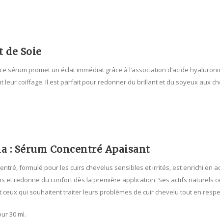
t de Soie
ce sérum promet un éclat immédiat grâce à l’association d’acide hyaluroni
nt leur coiffage. Il est parfait pour redonner du brillant et du soyeux aux
ia : Sérum Concentré Apaisant
tré, formulé pour les cuirs chevelus sensibles et irrités, est enrichi en ac
et redonne du confort dès la première application. Ses actifs naturels ce
et ceux qui souhaitent traiter leurs problèmes de cuir chevelu tout en resp
our 30 ml.