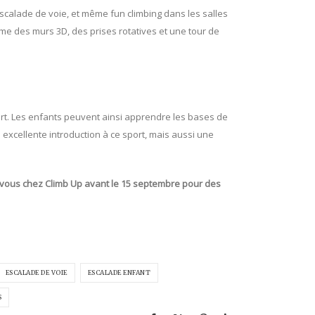
scalade de voie, et même fun climbing dans les salles
e des murs 3D, des prises rotatives et une tour de
port. Les enfants peuvent ainsi apprendre les bases de
excellente introduction à ce sport, mais aussi une
vous chez Climb Up avant le 15 septembre pour des
ESCALADE DE VOIE
ESCALADE ENFANT
S