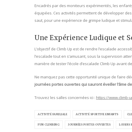
Encadrés par des moniteurs expérimentés, les enfants 
équipées. Ces activités permettent de développer des
saut, pour une expérience de grimpe ludique et stimul
Une Expérience Ludique et S
L’objectif de Climb Up est de rendre l’escalade access
l’escalade tout en s’amusant, sous la supervision atte
manière de tester l’école d’escalade Climb Up avant de
Ne manquez pas cette opportunité unique de faire décou
journées portes ouvertes qui sauront éveiller l’âme de
Trouvez les salles concernées ici :
https://www.climb-u
ACTIVITÉ FAMILIALE
ACTIVITÉ SPORTIVE ENFANTS
CL
FUN CLIMBING
JOURNÉES PORTES OUVERTES
LOISIRS