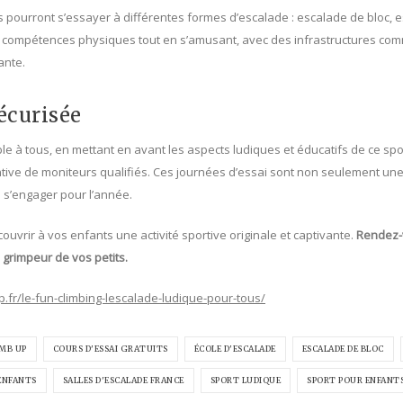
pourront s’essayer à différentes formes d’escalade : escalade de bloc, e
 compétences physiques tout en s’amusant, avec des infrastructures comm
ante.
écurisée
ible à tous, en mettant en avant les aspects ludiques et éducatifs de ce s
ntive de moniteurs qualifiés. Ces journées d’essai sont non seulement une 
 s’engager pour l’année.
vrir à vos enfants une activité sportive originale et captivante.
Rendez-
 grimpeur de vos petits.
p.fr/le-fun-climbing-lescalade-ludique-pour-tous/
IMB UP
COURS D'ESSAI GRATUITS
ÉCOLE D'ESCALADE
ESCALADE DE BLOC
 ENFANTS
SALLES D'ESCALADE FRANCE
SPORT LUDIQUE
SPORT POUR ENFANT