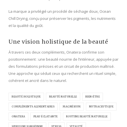
La marque a privilégié un procédé de séchage doux, Ocean
Chill Drying, conçu pour préserver les pigments, les nutriments
et la qualité du goût.
Une vision holistique de la beauté
À travers ces deux compléments, Onatera confirme son
positionnement : une beauté nourrie de l’intérieur, appuyée par
des formulations précises et un circuit de production maîtrisé.
Une approche qui séduit ceux qui recherchent un rituel simple,
cohérent et ancré dans le naturel.
BEAUTÉ HOLISTIQUE
BEAUTÉ NATURELLE
BIEN-ÊTRE
COMPLÉMENTS ALIMENTAIRES
MAGNÉSIUM
NUTRACEUTIQUE
ONATERA
PEAU ÉCLATANTE
ROUTINE BEAUTÉ NATURELLE
SPIRULINE HAWAÏENNE
STRESS
VITALITÉ