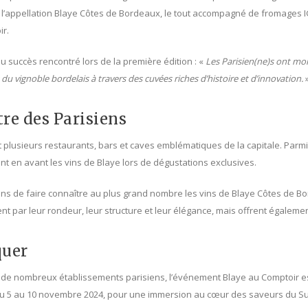
e l’appellation Blaye Côtes de Bordeaux, le tout accompagné de fromage
ir.
du succès rencontré lors de la première édition : «
Les Parisien(ne)s ont mon
s du vignoble bordelais à travers des cuvées riches d’histoire et d’innovation.
tre des Parisiens
t plusieurs restaurants, bars et caves emblématiques de la capitale. Parm
nt en avant les vins de Blaye lors de dégustations exclusives.
ons de faire connaître au plus grand nombre les vins de Blaye Côtes de Bo
ent par leur rondeur, leur structure et leur élégance, mais offrent égaleme
quer
on de nombreux établissements parisiens, l’événement Blaye au Comptoir e
u 5 au 10 novembre 2024, pour une immersion au cœur des saveurs du S