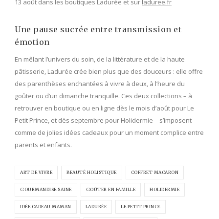
13 août dans les boutiques Ladurée et sur
laduree.fr
Une pause sucrée entre transmission et
émotion
En mêlant l’univers du soin, de la littérature et de la haute
pâtisserie, Ladurée crée bien plus que des douceurs : elle offre
des parenthèses enchantées à vivre à deux, à l’heure du
goûter ou d’un dimanche tranquille. Ces deux collections – à
retrouver en boutique ou en ligne dès le mois d’août pour Le
Petit Prince, et dès septembre pour Holidermie – s’imposent
comme de jolies idées cadeaux pour un moment complice entre
parents et enfants.
ART DE VIVRE
BEAUTÉ HOLISTIQUE
COFFRET MACARON
GOURMANDISE SAINE
GOÛTER EN FAMILLE
HOLIDERMIE
IDÉE CADEAU MAMAN
LADURÉE
LE PETIT PRINCE