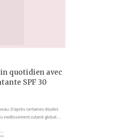
e
in quotidien avec
atante SPF 30
 peau. D’après certaines études
du vieillissement cutané global.…
..