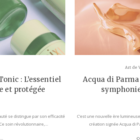
e
Art de 
onic : L’essentiel
Acqua di Parma 
e et protégée
symphonie 
té se distingue par son efficacité
C’est une nouvelle ère lumineuse 
. Ce soin révolutionnaire,…
création signée Acqua di 
..
C