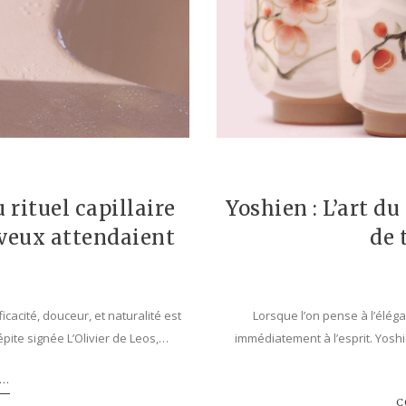
e
u rituel capillaire
Yoshien : L’art du
eveux attendaient
de 
fficacité, douceur, et naturalité est
Lorsque l’on pense à l’éléga
épite signée L’Olivier de Leos,…
immédiatement à l’esprit. Yoshi
..
C