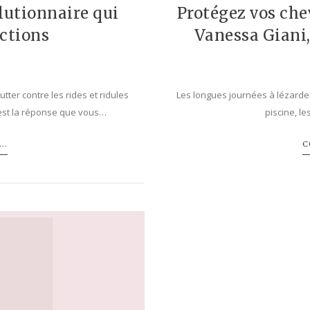
olutionnaire qui
Protégez vos chev
ections
Vanessa Giani,
ter contre les rides et ridules
Les longues journées à lézarder a
est la réponse que vous…
piscine, l
..
C