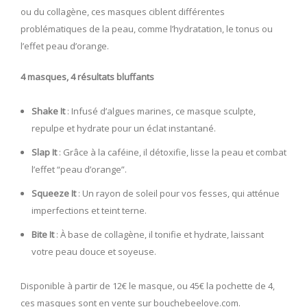
ou du collagène, ces masques ciblent différentes
problématiques de la peau, comme l’hydratation, le tonus ou
l’effet peau d’orange.
4 masques, 4 résultats bluffants
Shake It
: Infusé d’algues marines, ce masque sculpte,
repulpe et hydrate pour un éclat instantané.
Slap It
: Grâce à la caféine, il détoxifie, lisse la peau et combat
l’effet “peau d’orange”.
Squeeze It
: Un rayon de soleil pour vos fesses, qui atténue
imperfections et teint terne.
Bite It
: À base de collagène, il tonifie et hydrate, laissant
votre peau douce et soyeuse.
Disponible à partir de 12€ le masque, ou 45€ la pochette de 4,
ces masques sont en vente sur
bouchebeelove.com
.