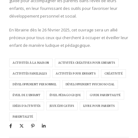
guide pour accompagner les parents dans l’éveil de leurs
enfants, en leur fournissant des outils pour favoriser leur
développement personnel et social.
En librairie dès le 26 février 2025, cet ouvrage sera un allié
précieux pour tous ceux qui cherchent à occuper et éveiller leur
enfant de manière ludique et pédagogique.
ACTIVITÉS À LA MAISON
ACTIVITÉS CRÉATIVES POUR ENFANTS
ACTIVITÉS FAMILIALES
ACTIVITÉS POUR ENFANTS
CRÉATIVITÉ
DÉVELOPPEMENT PERSONNEL
DÉVELOPPEMENT PSYCHOSOCIAL
ÉVEIL DE L’ENFANT
ÉVEIL PÉDAGOGIQUE
GUIDE PARENTALITÉ
IDÉES D'ACTIVITÉS
JEUX ÉDUCATIFS
LIVRE POUR PARENTS
PARENTALITÉ