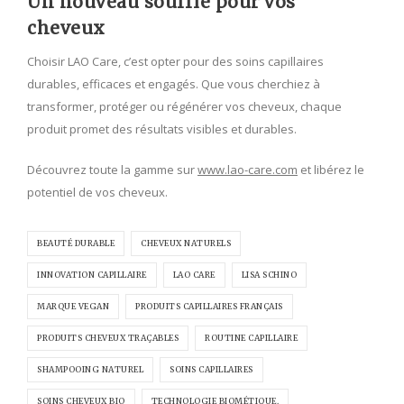
Un nouveau souffle pour vos
cheveux
Choisir LAO Care, c’est opter pour des soins capillaires
durables, efficaces et engagés. Que vous cherchiez à
transformer, protéger ou régénérer vos cheveux, chaque
produit promet des résultats visibles et durables.
Découvrez toute la gamme sur
www.lao-care.com
et libérez le
potentiel de vos cheveux.
BEAUTÉ DURABLE
CHEVEUX NATURELS
INNOVATION CAPILLAIRE
LAO CARE
LISA SCHINO
MARQUE VEGAN
PRODUITS CAPILLAIRES FRANÇAIS
PRODUITS CHEVEUX TRAÇABLES
ROUTINE CAPILLAIRE
SHAMPOOING NATUREL
SOINS CAPILLAIRES
SOINS CHEVEUX BIO
TECHNOLOGIE BIOMÉTIQUE.