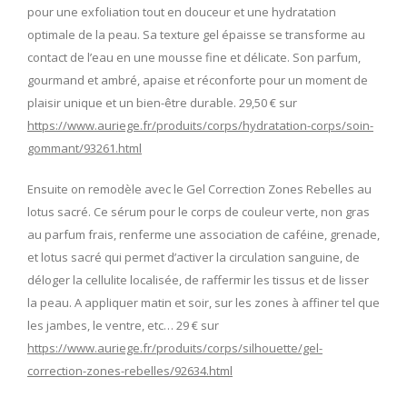
pour une exfoliation tout en douceur et une hydratation
optimale de la peau. Sa texture gel épaisse se transforme au
contact de l’eau en une mousse fine et délicate. Son parfum,
gourmand et ambré, apaise et réconforte pour un moment de
plaisir unique et un bien-être durable. 29,50 € sur
https://www.auriege.fr/produits/corps/hydratation-corps/soin-
gommant/93261.html
Ensuite on remodèle avec le Gel Correction Zones Rebelles au
lotus sacré. Ce sérum pour le corps de couleur verte, non gras
au parfum frais, renferme une association de caféine, grenade,
et lotus sacré qui permet d’activer la circulation sanguine, de
déloger la cellulite localisée, de raffermir les tissus et de lisser
la peau. A appliquer matin et soir, sur les zones à affiner tel que
les jambes, le ventre, etc… 29 € sur
https://www.auriege.fr/produits/corps/silhouette/gel-
correction-zones-rebelles/92634.html