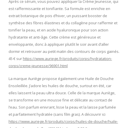
Après ce sérum, vous pouvez appliquer la Crème Jeunesse, qui
est raffermissante et tonifiante. Sa formule est enrichie en
extrait botanique de pois d’hiver, un puissant booster de
synthèse des fibres élastines et du collagène pour raffermir et
tonifier la peau, et en acide hyaluronique pour son action
hydratante et anti-âge. Cette crème est généreuse et
enveloppante, donc à appliquer plutôt le soir avant d’aller
dormir et retrouver au petit matin des contours de corps gainés.
45 € sur
https://www.auriege.fr/produits/corps/hydratation-
corps/creme-jeunesse/96901.html
La marque Auriège propose également une Huile de Douche
Ensoleillée. J’adore les huiles de douche, surtout en été, car
elles laissent la peau ultra douce. Celle de la marque Auriège,
se transforme en une mousse fine et délicate au contact de
l’eau. Son parfum enivrant, lisse la peau et la laisse parfumée
et parfaitement hydratée (sans film gras). A découvrir ici
https://www.auriege.fr/produits/corps/huiles-de-douche/huile-