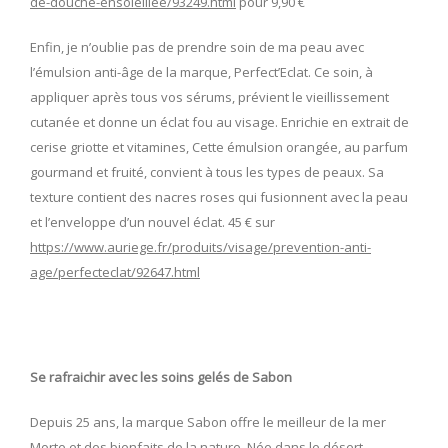
de-douche-ensoleillee/93249.html
pour 9,90 €
Enfin, je n’oublie pas de prendre soin de ma peau avec
l’émulsion anti-âge de la marque, Perfect’Eclat. Ce soin, à
appliquer après tous vos sérums, prévient le vieillissement
cutanée et donne un éclat fou au visage. Enrichie en extrait de
cerise griotte et vitamines, Cette émulsion orangée, au parfum
gourmand et fruité, convient à tous les types de peaux. Sa
texture contient des nacres roses qui fusionnent avec la peau
et l’enveloppe d’un nouvel éclat. 45 € sur
https://www.auriege.fr/produits/visage/prevention-anti-
age/perfecteclat/92647.html
Se rafraichir avec les soins gelés de Sabon
Depuis 25 ans, la marque Sabon offre le meilleur de la mer
Morte et des bienfaits de la nature. Née dans le désert,