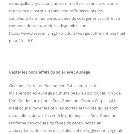
démaquillant hydratant, un sérum raffermissant, une crème
réparatrice ainsi qu’un complexe raffermissant (des
compléments alimentaires à base de collagène). Le coffret se
compose de ces 4 produits, disponible sur
https://www.foreverliving.fr/produits/visage/coffret-infinite.html
pour 201,18 €.
Capter les bons effets du soleil avec Auriège
Gommer, Hydrater, Remodeler, Sublimer : voici les
indispensables Auriège pour une peau au top tout au long de
l’été. On démarre par le Soin Gommant Chrono Corps, qui est
idéal pour éliminer les cellules mortes et toxines qui se sont
accumulées durant l’hiver et le printemps. Le Soin Gommant
renferme des coques de fèves de cacao, riches an
antioxydants, des billes de cellulose et de la glycérine végétale