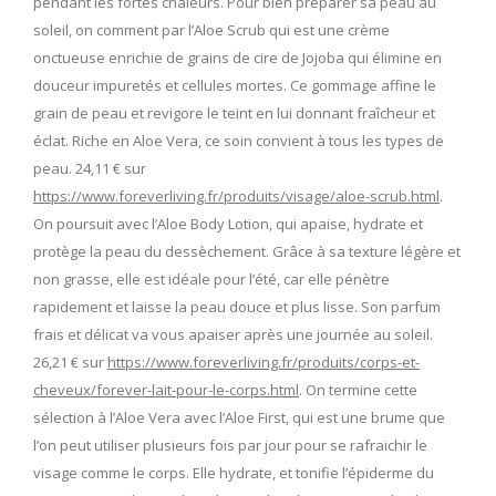
pendant les fortes chaleurs. Pour bien préparer sa peau au
soleil, on comment par l’Aloe Scrub qui est une crème
onctueuse enrichie de grains de cire de Jojoba qui élimine en
douceur impuretés et cellules mortes. Ce gommage affine le
grain de peau et revigore le teint en lui donnant fraîcheur et
éclat. Riche en Aloe Vera, ce soin convient à tous les types de
peau. 24,11 € sur
https://www.foreverliving.fr/produits/visage/aloe-scrub.html
.
On poursuit avec l’Aloe Body Lotion, qui apaise, hydrate et
protège la peau du dessèchement. Grâce à sa texture légère et
non grasse, elle est idéale pour l’été, car elle pénètre
rapidement et laisse la peau douce et plus lisse. Son parfum
frais et délicat va vous apaiser après une journée au soleil.
26,21 € sur
https://www.foreverliving.fr/produits/corps-et-
cheveux/forever-lait-pour-le-corps.html
. On termine cette
sélection à l’Aloe Vera avec l’Aloe First, qui est une brume que
l’on peut utiliser plusieurs fois par jour pour se rafraichir le
visage comme le corps. Elle hydrate, et tonifie l’épiderme du