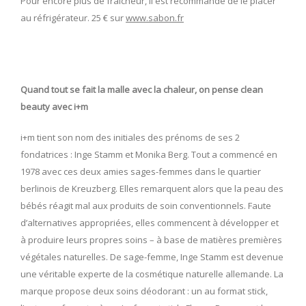
Pour encore plus de fraîcheur, il est recommandé de le placer
au réfrigérateur. 25 € sur
www.sabon.fr
Quand tout se fait la malle avec la chaleur, on pense clean
beauty avec i+m
i+m tient son nom des initiales des prénoms de ses 2
fondatrices : Inge Stamm et Monika Berg. Tout a commencé en
1978 avec ces deux amies sages-femmes dans le quartier
berlinois de Kreuzberg. Elles remarquent alors que la peau des
bébés réagit mal aux produits de soin conventionnels. Faute
d’alternatives appropriées, elles commencent à développer et
à produire leurs propres soins – à base de matières premières
végétales naturelles. De sage-femme, Inge Stamm est devenue
une véritable experte de la cosmétique naturelle allemande. La
marque propose deux soins déodorant : un au format stick,