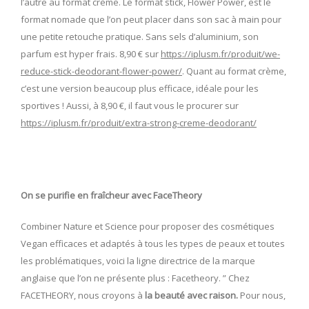
l’autre au format crème. Le format stick, Flower Power, est le
format nomade que l’on peut placer dans son sac à main pour
une petite retouche pratique. Sans sels d’aluminium, son
parfum est hyper frais. 8,90 € sur
https://iplusm.fr/produit/we-
reduce-stick-deodorant-flower-power/
. Quant au format crème,
c’est une version beaucoup plus efficace, idéale pour les
sportives ! Aussi, à 8,90 €, il faut vous le procurer sur
https://iplusm.fr/produit/extra-strong-creme-deodorant/
On se purifie en fraîcheur avec FaceTheory
Combiner Nature et Science pour proposer des cosmétiques
Vegan efficaces et adaptés à tous les types de peaux et toutes
les problématiques, voici la ligne directrice de la marque
anglaise que l’on ne présente plus : Facetheory. ” Chez
FACETHEORY, nous croyons à
la beauté avec raison.
Pour nous,