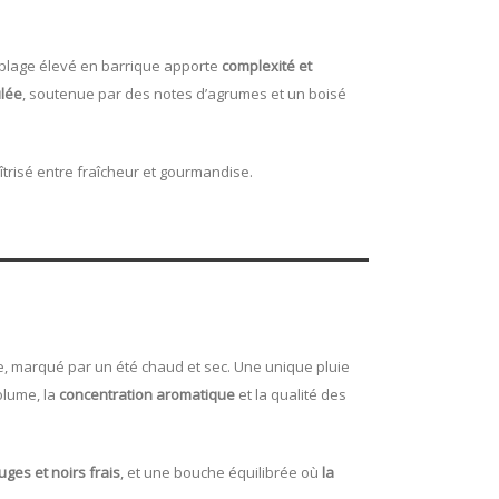
emblage élevé en barrique apporte
complexité et
ulée
, soutenue par des notes d’agrumes et un boisé
aîtrisé entre fraîcheur et gourmandise.
e, marqué par un été chaud et sec. Une unique pluie
olume, la
concentration aromatique
et la qualité des
uges et noirs frais
, et une bouche équilibrée où
la