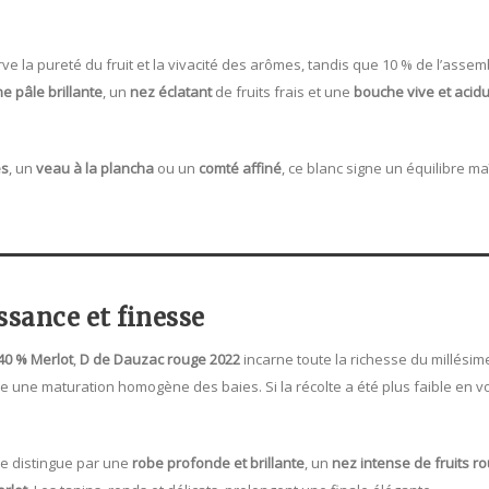
rve la pureté du fruit et la vivacité des arômes, tandis que 10 % de l’ass
e pâle brillante
, un
nez éclatant
de fruits frais et une
bouche vive et acid
es
, un
veau à la plancha
ou un
comté affiné
, ce blanc signe un équilibre m
ssance et finesse
40 % Merlot
,
D de Dauzac rouge 2022
incarne toute la richesse du millésim
e une maturation homogène des baies. Si la récolte a été plus faible en v
se distingue par une
robe profonde et brillante
, un
nez intense de fruits ro