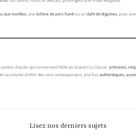
rlot
. Les tanins, ronds et délicats, prolongent une finale élégante.
u aux morilles
, une
échine de porc fumé
ou un
dahl de légumes
, pour un
x cuvées d’accès qui conservent l’ADN du Grand Cru Classé :
précision, resp
 et sa volonté d’offrir des vins contemporains, à la fois
authentiques, acces
Lisez nos derniers sujets