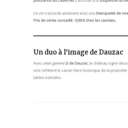
puissance du Cabernet
s’accorde à la
souplesse du Me
Ce vin s’accorde aisément avec une
blanquette de vea
Prix de vente conseillé : 9,90 € chez les cavistes.
Un duo à l’image de Dauzac
Avec cette gamme
D de Dauzac
, le château signe deu
vins reflètent le savoir-faire historique de la propriété
tables estivales.