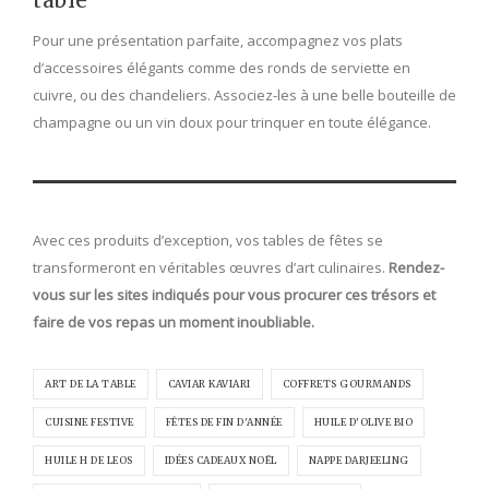
Pour une présentation parfaite, accompagnez vos plats
d’accessoires élégants comme des ronds de serviette en
cuivre, ou des chandeliers. Associez-les à une belle bouteille de
champagne ou un vin doux pour trinquer en toute élégance.
Avec ces produits d’exception, vos tables de fêtes se
transformeront en véritables œuvres d’art culinaires.
Rendez-
vous sur les sites indiqués pour vous procurer ces trésors et
faire de vos repas un moment inoubliable.
ART DE LA TABLE
CAVIAR KAVIARI
COFFRETS GOURMANDS
CUISINE FESTIVE
FÊTES DE FIN D'ANNÉE
HUILE D'OLIVE BIO
HUILE H DE LEOS
IDÉES CADEAUX NOËL
NAPPE DARJEELING