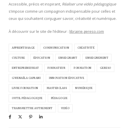
Accessible, précis et inspirant,
Réaliser une vidéo pédagogique
s’impose comme un compagnon indispensable pour celles et
ceux qui souhaitent conjuguer savoir, créativité et numérique.
À découvrir sur le site de l’éditeur :
librairie.gereso.com
APPRENTISSAGE
COMMUNICATION
CRÉATIVITÉ
CULTURE
ÉDUCATION
ENSEIGNANT
ENSEIGNEMENT
ENTREPRENEURIAT
FORMATEUR
FORMATION
GERESO
GWENAËLA CAPRANI
INNOVATION ÉDUCATIVE
LIVRE FORMATION
MASTERCLASS
NUMÉRIQUE
OUTIL PÉDAGOGIQUE
PÉDAGOGIE
TRANSMETTRE AUTREMENT
VIDÉO