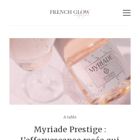
A table
Myriade Prestige :