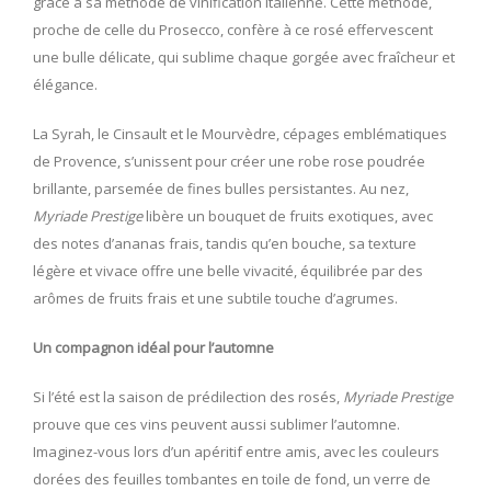
grâce à sa méthode de vinification italienne. Cette méthode,
proche de celle du Prosecco, confère à ce rosé effervescent
une bulle délicate, qui sublime chaque gorgée avec fraîcheur et
élégance.
La Syrah, le Cinsault et le Mourvèdre, cépages emblématiques
de Provence, s’unissent pour créer une robe rose poudrée
brillante, parsemée de fines bulles persistantes. Au nez,
Myriade Prestige
libère un bouquet de fruits exotiques, avec
des notes d’ananas frais, tandis qu’en bouche, sa texture
légère et vivace offre une belle vivacité, équilibrée par des
arômes de fruits frais et une subtile touche d’agrumes.
Un compagnon idéal pour l’automne
Si l’été est la saison de prédilection des rosés,
Myriade Prestige
prouve que ces vins peuvent aussi sublimer l’automne.
Imaginez-vous lors d’un apéritif entre amis, avec les couleurs
dorées des feuilles tombantes en toile de fond, un verre de