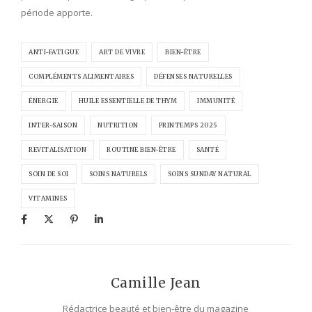
période apporte.
ANTI-FATIGUE
ART DE VIVRE
BIEN-ÊTRE
COMPLÉMENTS ALIMENTAIRES
DÉFENSES NATURELLES
ÉNERGIE
HUILE ESSENTIELLE DE THYM
IMMUNITÉ
INTER-SAISON
NUTRITION
PRINTEMPS 2025
REVITALISATION
ROUTINE BIEN-ÊTRE
SANTÉ
SOIN DE SOI
SOINS NATURELS
SOINS SUNDAY NATURAL
VITAMINES
Camille Jean
Rédactrice beauté et bien-être du magazine