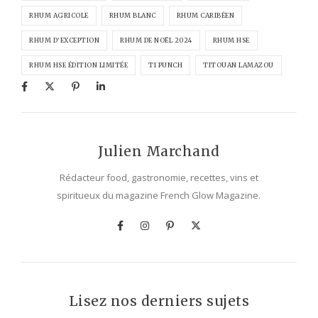
RHUM AGRICOLE
RHUM BLANC
RHUM CARIBÉEN
RHUM D’EXCEPTION
RHUM DE NOËL 2024
RHUM HSE
RHUM HSE ÉDITION LIMITÉE
TI PUNCH
TITOUAN LAMAZOU
Julien Marchand
Rédacteur food, gastronomie, recettes, vins et
spiritueux du magazine French Glow Magazine.
Lisez nos derniers sujets