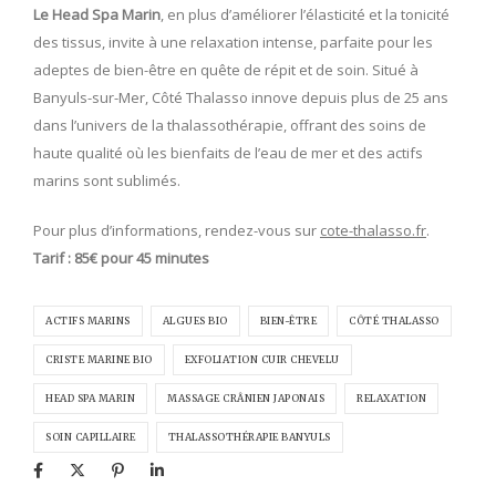
Le Head Spa Marin
, en plus d’améliorer l’élasticité et la tonicité
des tissus, invite à une relaxation intense, parfaite pour les
adeptes de bien-être en quête de répit et de soin. Situé à
Banyuls-sur-Mer, Côté Thalasso innove depuis plus de 25 ans
dans l’univers de la thalassothérapie, offrant des soins de
haute qualité où les bienfaits de l’eau de mer et des actifs
marins sont sublimés.
Pour plus d’informations, rendez-vous sur
cote-thalasso.fr
.
Tarif : 85€ pour 45 minutes
ACTIFS MARINS
ALGUES BIO
BIEN-ÊTRE
CÔTÉ THALASSO
CRISTE MARINE BIO
EXFOLIATION CUIR CHEVELU
HEAD SPA MARIN
MASSAGE CRÂNIEN JAPONAIS
RELAXATION
SOIN CAPILLAIRE
THALASSOTHÉRAPIE BANYULS