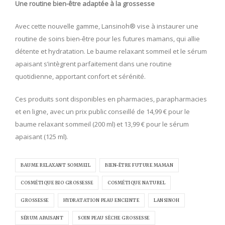
Une routine bien-être adaptée à la grossesse
Avec cette nouvelle gamme, Lansinoh® vise à instaurer une
routine de soins bien-être pour les futures mamans, qui allie
détente et hydratation. Le baume relaxant sommeil et le sérum
apaisant s’intègrent parfaitement dans une routine
quotidienne, apportant confort et sérénité.
Ces produits sont disponibles en pharmacies, parapharmacies
et en ligne, avec un prix public conseillé de 14,99 € pour le
baume relaxant sommeil (200 ml) et 13,99 € pour le sérum
apaisant (125 ml).
BAUME RELAXANT SOMMEIL
BIEN-ÊTRE FUTURE MAMAN
COSMÉTIQUE BIO GROSSESSE
COSMÉTIQUE NATUREL
GROSSESSE
HYDRATATION PEAU ENCEINTE
LANSINOH
SÉRUM APAISANT
SOIN PEAU SÈCHE GROSSESSE