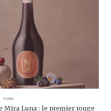
A table
e Mira Luna : le premier rouge