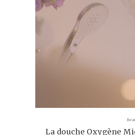
Beau
La douche Oxygène Micr