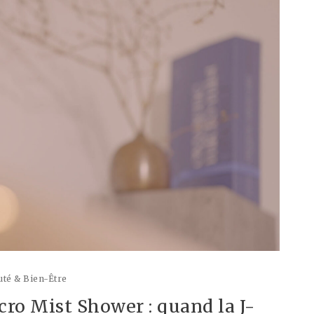
té & Bien-Être
o Mist Shower : quand la J-