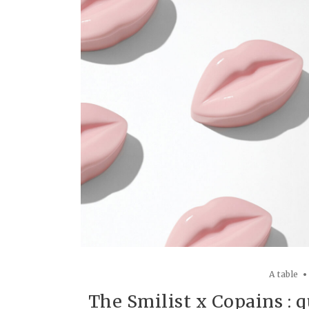
A table
The Smilist x Copains : q