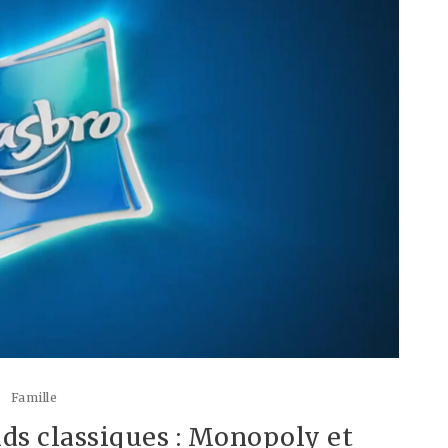
Famille
nds classiques : Monopoly et