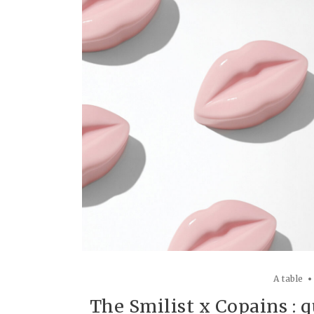
A table
The Smilist x Copains : q